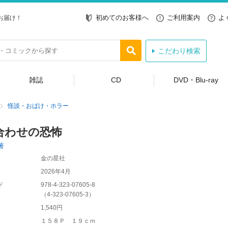
初めてのお客様へ
ご利用案内
よ
お届け！
こだわり検索
雑誌
CD
DVD・Blu-ray
怪談・おばけ・ホラー
合わせの恐怖
著
金の星社
2026年4月
ド
978-4-323-07605-8
（
4-323-07605-3
）
1,540円
１５８Ｐ １９ｃｍ