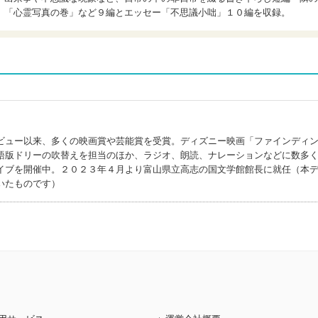
」「心霊写真の巻」など９編とエッセー「不思議小咄」１０編を収録。
ビュー以来、多くの映画賞や芸能賞を受賞。ディズニー映画「ファインディ
語版ドリーの吹替えを担当のほか、ラジオ、朗読、ナレーションなどに数多
イブを開催中。２０２３年４月より富山県立高志の国文学館館長に就任（本
いたものです）