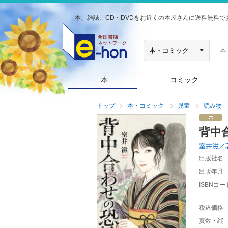
本、雑誌、CD・DVDをお近くの本屋さんに送料無料で
本
コミック
トップ
本・コミック
児童
読み物
背中
室井滋／
出版社名
出版年月
ISBNコー
税込価格
頁数・縦