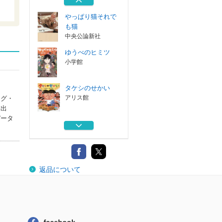
やっぱり猫それで
も猫
中央公論新社
ゆうべのヒミツ
小学館
タケシのせかい
アリス館
ング・
く出
データ
チビのおねがい
教育画劇
タオルちゃん
返品について
金の星社
やっぱり猫それで
も猫
中央公論新社