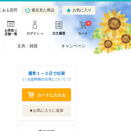
くある質問
最近見た商品
お気に入り
0
お受取り
ログイン
注文履歴
カート
店舗一覧
文具・雑貨
キャンペーン
通常１～２日で出荷
(！お盆時期の出荷について！)
カートに入れる
★お気に入りに追加