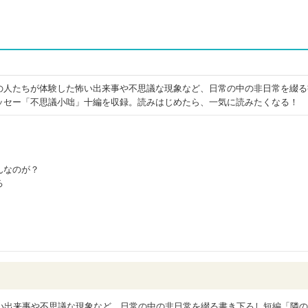
の人たちが体験した怖い出来事や不思議な現象など、日常の中の非日常を綴る
ッセー「不思議小咄」十編を収録。読みはじめたら、一気に読みたくなる！
』
んなのが？
る
い出来事や不思議な現象など、日常の中の非日常を綴る書き下ろし短編「隣の