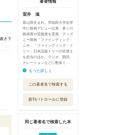
著者情報
室井 滋
富山県生まれ。早稲田大学在学
中に映画デビュー以来、多くの
映画賞や芸能賞を受賞。ディズ
書き下
ニー映画「ファインディング・
ニモ」「ファインディング・ド
リー」日本語版ドリーの吹替え
を担当のほか、ラジオ、朗読、
ナレーションなどに数多く …
もっと詳しく
タケシのせかい
この著者名で検索する
アリス館
新刊パトロールに登録
チビのおねがい
教育画劇
同じ著者名で検索した本
タオルちゃん
金の星社