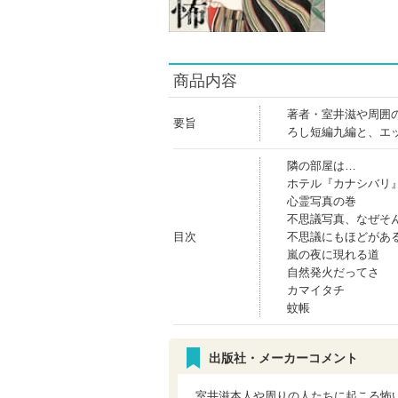
商品内容
著者・室井滋や周囲
要旨
ろし短編九編と、エ
隣の部屋は…
ホテル『カナシバリ
心霊写真の巻
不思議写真、なぜそ
目次
不思議にもほどがあ
嵐の夜に現れる道
自然発火だってさ
カマイタチ
蚊帳
出版社・メーカーコメント
室井滋本人や周りの人たちに起こる怖