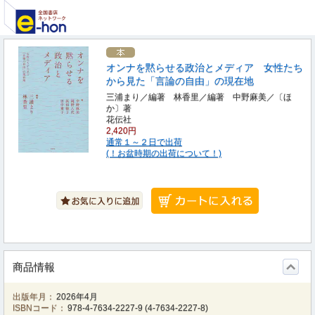
オンナを黙らせる政治とメディア 女性たち
から見た「言論の自由」の現在地
三浦まり／編著 林香里／編著 中野麻美／〔ほ
か〕著
花伝社
2,420円
通常１～２日で出荷
(！お盆時期の出荷について！)
商品情報
出版年月：
2026年4月
ISBNコード：
978-4-7634-2227-9
(
4-7634-2227-8
)