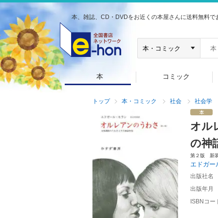
本、雑誌、CD・DVDをお近くの本屋さんに送料無料で
本
コミック
トップ
本・コミック
社会
社会学
オル
の神
第２版 新
エドガー
出版社名
出版年月
ISBNコー