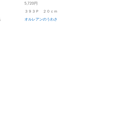
5,720円
３９３Ｐ ２０ｃｍ
名
オルレアンのうわさ