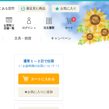
くある質問
最近見た商品
お気に入り
0
お受取り
ログイン
注文履歴
カート
店舗一覧
文具・雑貨
キャンペーン
通常１～２日で出荷
(！お盆時期の出荷について！)
カートに入れる
★お気に入りに追加
知識・無知・ミス
テリー
法政大学出版局