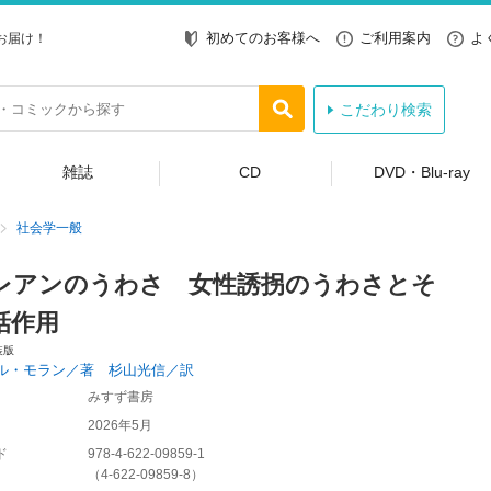
初めてのお客様へ
ご利用案内
よ
お届け！
こだわり検索
雑誌
CD
DVD・Blu-ray
社会学一般
レアンのうわさ 女性誘拐のうわさとそ
話作用
装版
ル・モラン／著 杉山光信／訳
みすず書房
2026年5月
ド
978-4-622-09859-1
（
4-622-09859-8
）