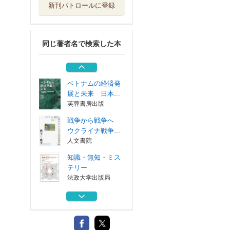
新刊パトロールに登録
祖国地球 人類は
どこへ向かうの...
法政大学出版局
同じ著者名で検索した本
百歳の哲学者が語
る人生のこと
河出書房新社
ベトナムの経済発
展と未来 日本...
芙蓉書房出版
戦争から戦争へ
ウクライナ戦争...
人文書院
知識・無知・ミス
テリー
法政大学出版局
祖国地球 人類は
どこへ向かうの...
法政大学出版局