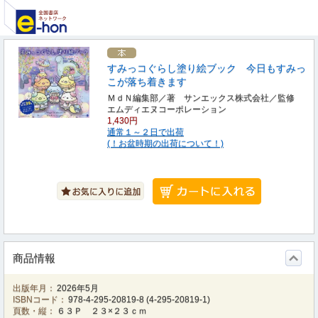
すみっコぐらし塗り絵ブック 今日もすみっ
こが落ち着きます
ＭｄＮ編集部／著 サンエックス株式会社／監修
エムディエヌコーポレーション
1,430円
通常１～２日で出荷
(！お盆時期の出荷について！)
商品情報
出版年月：
2026年5月
ISBNコード：
978-4-295-20819-8
(
4-295-20819-1
)
頁数・縦：
６３Ｐ ２３×２３ｃｍ