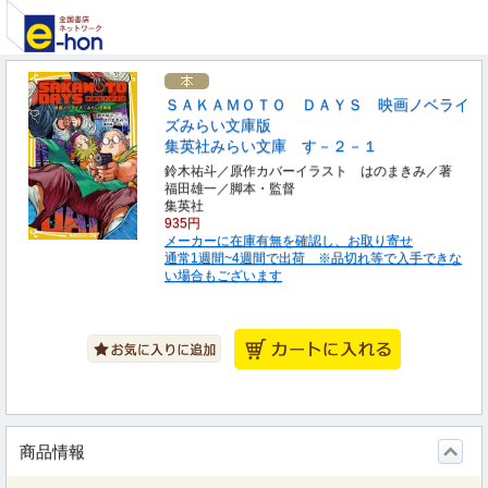
ＳＡＫＡＭＯＴＯ ＤＡＹＳ 映画ノベライ
ズみらい文庫版
集英社みらい文庫 す－２－１
鈴木祐斗／原作カバーイラスト はのまきみ／著
福田雄一／脚本・監督
集英社
935円
メーカーに在庫有無を確認し、お取り寄せ
通常1週間~4週間で出荷 ※品切れ等で入手できな
い場合もございます
商品情報