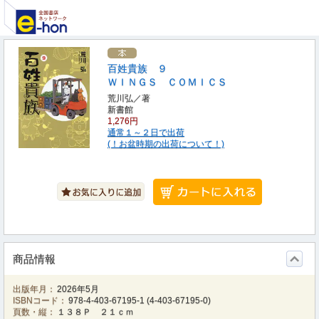
百姓貴族 ９
ＷＩＮＧＳ ＣＯＭＩＣＳ
荒川弘／著
新書館
1,276円
通常１～２日で出荷
(！お盆時期の出荷について！)
商品情報
出版年月：
2026年5月
ISBNコード：
978-4-403-67195-1
(
4-403-67195-0
)
頁数・縦：
１３８Ｐ ２１ｃｍ