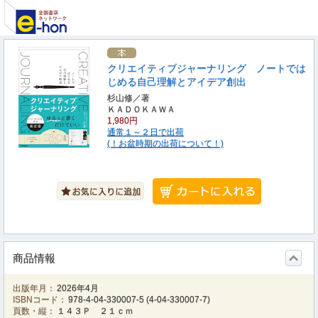
クリエイティブジャーナリング ノートでは
じめる自己理解とアイデア創出
杉山修／著
ＫＡＤＯＫＡＷＡ
1,980円
通常１～２日で出荷
(！お盆時期の出荷について！)
商品情報
出版年月：
2026年4月
ISBNコード：
978-4-04-330007-5
(
4-04-330007-7
)
頁数・縦：
１４３Ｐ ２１ｃｍ