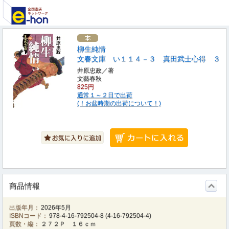
柳生純情
文春文庫 い１１４－３ 真田武士心得 ３
井原忠政／著
文藝春秋
825円
通常１～２日で出荷
(！お盆時期の出荷について！)
商品情報
出版年月：
2026年5月
ISBNコード：
978-4-16-792504-8
(
4-16-792504-4
)
頁数・縦：
２７２Ｐ １６ｃｍ