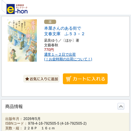
本屋さんのある街で
文春文庫 ふ５３－２
凪良ゆう／〔ほか〕著
文藝春秋
770円
通常１～２日で出荷
(！お盆時期の出荷について！)
商品情報
出版年月：
2026年5月
ISBNコード：
978-4-16-792505-5
(
4-16-792505-2
)
頁数・縦：
２２８Ｐ １６ｃｍ