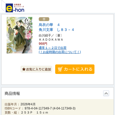
烏衣の華 ４
角川文庫 し８３－４
白川紺子／〔著〕
ＫＡＤＯＫＡＷＡ
968円
通常１～２日で出荷
(！お盆時期の出荷について！)
商品情報
出版年月：
2026年4月
ISBNコード：
978-4-04-117349-7
(
4-04-117349-3
)
頁数・縦：
２５３Ｐ １５ｃｍ