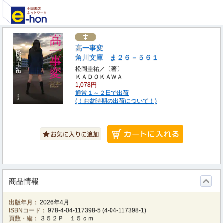
高一事変
角川文庫 ま２６－５６１
松岡圭祐／〔著〕
ＫＡＤＯＫＡＷＡ
1,078円
通常１～２日で出荷
(！お盆時期の出荷について！)
商品情報
出版年月：
2026年4月
ISBNコード：
978-4-04-117398-5
(
4-04-117398-1
)
頁数・縦：
３５２Ｐ １５ｃｍ