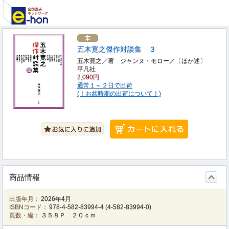
五木寛之傑作対談集 ３
五木寛之／著 ジャンヌ・モロー／〔ほか述〕
平凡社
2,090円
通常１～２日で出荷
(！お盆時期の出荷について！)
商品情報
出版年月：
2026年4月
ISBNコード：
978-4-582-83994-4
(
4-582-83994-0
)
頁数・縦：
３５８Ｐ ２０ｃｍ