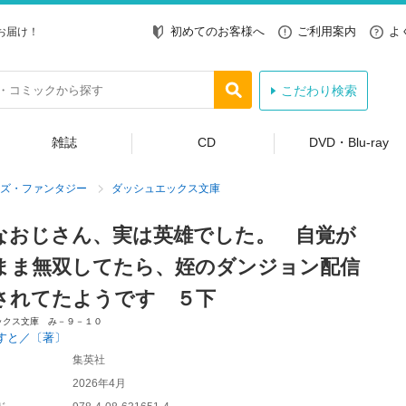
初めてのお客様へ
ご利用案内
よ
お届け！
こだわり検索
雑誌
CD
DVD・Blu-ray
ズ・ファンタジー
ダッシュエックス文庫
なおじさん、実は英雄でした。 自覚が
まま無双してたら、姪のダンジョン配信
されてたようです ５下
ックス文庫 み－９－１０
すと／〔著〕
集英社
2026年4月