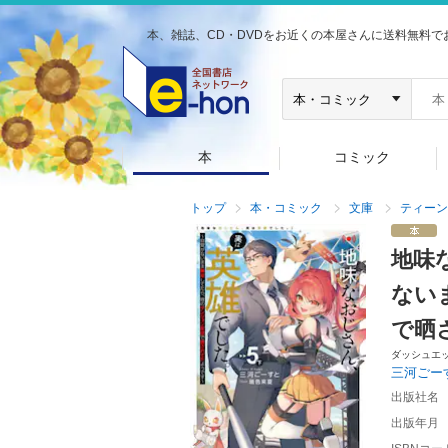
本、雑誌、CD・DVDをお近くの本屋さんに送料無料で
本
コミック
トップ
本・コミック
文庫
ティーン
地味
ない
で晒
ダッシュエ
三河ごー
出版社名
出版年月