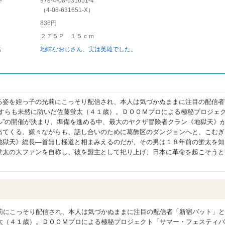
ド
978-4-08-631651-4
（
4-08-631651-X
）
836円
２７５Ｐ １５ｃｍ
名
地味なおじさん、実は英雄でした。
る姿を姪っ子の光莉にこっそり配信され、本人は気づかぬままに注目の配信者
害すらも未然に防いだ佐藤蛍太（４１歳）。ＤＯＯＭプロによる極秘プロジェク
ル”の開催が決まり、準備を進める中、最大のヤクザ冒険者クラン《地獄天》
出てくる。嫌々ながらも、話し合いのために葛飾区のダンジョンへと、こむぎ
地獄天》総長―首無し極道と相まみえるのだが、その男は１８年前の蛍太を知
蛍太の大ファンを自称し、彼を盟主として祀り上げ、日本に革命を起こそうと
莉にこっそり配信され、本人は気づかぬままに注目の配信者「新宿バット」と
太（４１歳）。ＤＯＯＭプロによる極秘プロジェクト「サマー・フェスティバ