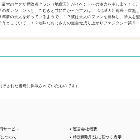
、最大のヤクザ冒険者クラン《地獄天》がイベントへの協力を申し出てくる。
区のダンジョンへと、こむぎと共に向かった蛍太は、《地獄天》総長－首無し
８年前の蛍太を知っているようで…！？彼は蛍太のファンを自称し、蛍太を盟
そうとしていて…！？地味なおじさんの無自覚成り上がりファンタジー第５
刊行された当時に掲載されていたものです）
用サービス
運営会社概要
店について
特定商取引法に基づく表示