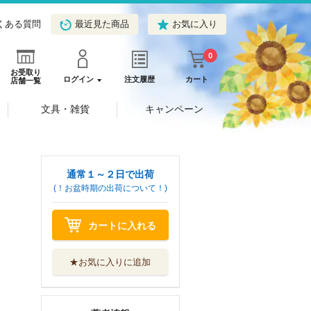
くある質問
最近見た商品
お気に入り
0
お受取り
ログイン
注文履歴
カート
店舗一覧
文具・雑貨
キャンペーン
通常１～２日で出荷
(！お盆時期の出荷について！)
カートに入れる
★お気に入りに追加