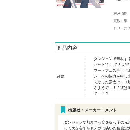
ISBNコー
税込価格
頁数・縦
シリーズ
商品内容
ダンジョンで無双す
バット”として大災
マー・フェスティバ
要旨
ントへの協力を申し
向かった蛍太は、《
るようで…！？彼は
て…！？
出版社・メーカーコメント
ダンジョンで無双する姿を姪っ子の光
して大災害すらも未然に防いだ佐藤蛍