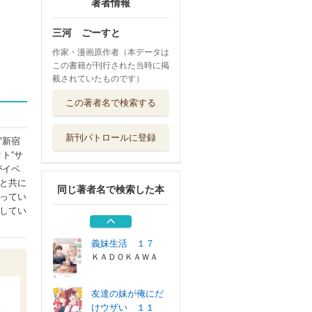
著者情報
三河 ごーすと
作家・漫画原作者（本データは
この書籍が刊行された当時に掲
載されていたものです）
友達の妹が俺にだ
この著者名で検索する
けウザい １１
スクウェア・エ...
新刊パトロールに登録
“新宿
卒業アルバムの彼
ト“サ
女たち ４
がイベ
講談社
と共に
同じ著者名で検索した本
地味なおじさん、
ってい
実は英雄でした...
してい
集英社
義妹生活 １７
ＫＡＤＯＫＡＷＡ
友達の妹が俺にだ
けウザい １１