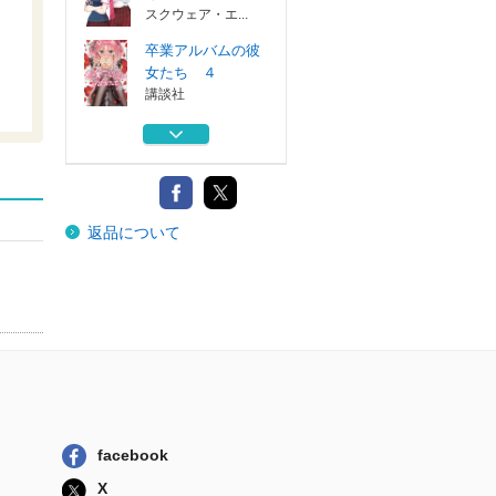
スクウェア・エ...
卒業アルバムの彼
女たち ４
講談社
地味なおじさん、
実は英雄でした...
集英社
義妹生活 １７
返品について
ＫＡＤＯＫＡＷＡ
友達の妹が俺にだ
けウザい １１
スクウェア・エ...
卒業アルバムの彼
女たち ４
講談社
地味なおじさん、
facebook
実は英雄でした...
X
集英社