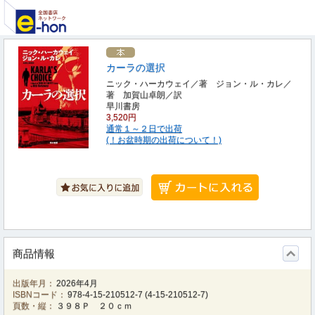
カーラの選択
ニック・ハーカウェイ／著 ジョン・ル・カレ／
著 加賀山卓朗／訳
早川書房
3,520円
通常１～２日で出荷
(！お盆時期の出荷について！)
商品情報
出版年月：
2026年4月
ISBNコード：
978-4-15-210512-7
(
4-15-210512-7
)
頁数・縦：
３９８Ｐ ２０ｃｍ