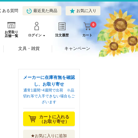
くある質問
最近見た商品
お気に入り
0
お受取り
ログイン
注文履歴
カート
店舗一覧
文具・雑貨
キャンペーン
メーカーに在庫有無を確認
し、お取り寄せ
通常1週間~4週間で出荷 ※品
切れ等で入手できない場合もご
ざいます
カートに入れる
（お取り寄せ）
★お気に入りに追加