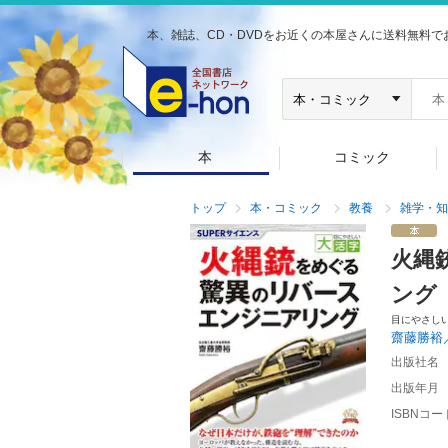
本、雑誌、CD・DVDをお近くの本屋さんに送料無料で
本
コミック
トップ
本・コミック
教養
雑学・知
火縄
ング
目にやさし
齋藤勝裕
出版社名
出版年月
ISBNコー