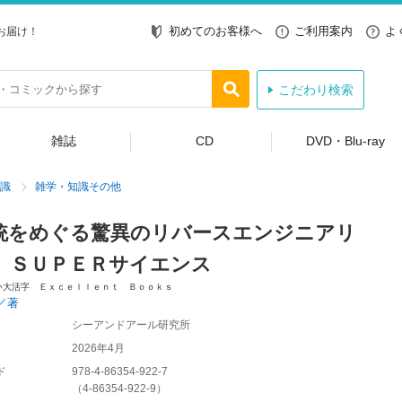
初めてのお客様へ
ご利用案内
よ
お届け！
こだわり検索
雑誌
CD
DVD・Blu-ray
識
雑学・知識その他
銃をめぐる驚異のリバースエンジニアリ
 ＳＵＰＥＲサイエンス
い大活字 Ｅｘｃｅｌｌｅｎｔ Ｂｏｏｋｓ
／著
シーアンドアール研究所
2026年4月
ド
978-4-86354-922-7
（
4-86354-922-9
）