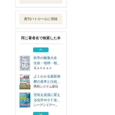
空気を資源に変え
る化学ＭＯＦ金...
シーアンドアー...
新刊パトロールに登録
空気を資源に変え
る化学ＭＯＦ金...
シーアンドアー...
同じ著者名で検索した本
よくわかる最新化
学熱力学の基本...
秀和システム新社
科学の教養大全
生命・地球・植...
Ｇａｋｋｅｎ
よくわかる最新発
酵の基本と仕組...
秀和システム新社
空気を資源に変え
る化学ＭＯＦ金...
シーアンドアー...
空気を資源に変え