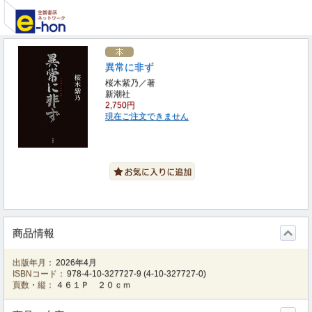
異常に非ず
桜木紫乃／著
新潮社
2,750円
現在ご注文できません
商品情報
出版年月：
2026年4月
ISBNコード：
978-4-10-327727-9
(
4-10-327727-0
)
頁数・縦：
４６１Ｐ ２０ｃｍ