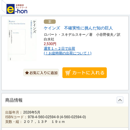
ケインズ 不確実性に挑んだ知の巨人
ロバート・スキデルスキー／著 小谷野俊夫／訳
白水社
2,530円
通常１～２日で出荷
(！お盆時期の出荷について！)
商品情報
出版年月：
2026年5月
ISBNコード：
978-4-560-02594-9
(
4-560-02594-0
)
頁数・縦：
２０７，１３Ｐ １９ｃｍ