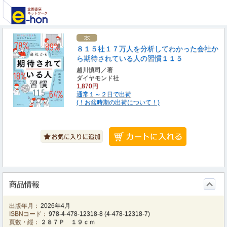
８１５社１７万人を分析してわかった会社か
ら期待されている人の習慣１１５
越川慎司／著
ダイヤモンド社
1,870円
通常１～２日で出荷
(！お盆時期の出荷について！)
商品情報
出版年月：
2026年4月
ISBNコード：
978-4-478-12318-8
(
4-478-12318-7
)
頁数・縦：
２８７Ｐ １９ｃｍ