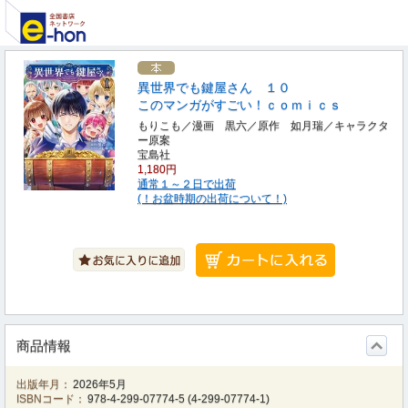
異世界でも鍵屋さん １０
このマンガがすごい！ｃｏｍｉｃｓ
もりこも／漫画 黒六／原作 如月瑞／キャラクタ
ー原案
宝島社
1,180円
通常１～２日で出荷
(！お盆時期の出荷について！)
商品情報
出版年月：
2026年5月
ISBNコード：
978-4-299-07774-5
(
4-299-07774-1
)