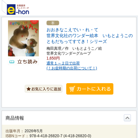
おおきなこえでい・れ・て
世界文化社のワンダー絵本 いもとようこの
ともだちってすてき！シリーズ
梅田真理／作 いもとようこ／絵
世界文化ワンダーグループ
1,650円
通常１～２日で出荷
(！お盆時期の出荷について！)
商品情報
出版年月：
2026年5月
ISBNコード：
978-4-418-26820-7
(
4-418-26820-0
)