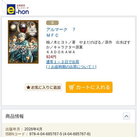
アルマーク ７
ＭＦＣ
柚ノ木ヒヨト／著 やまだのぼる／原作 出水ぽす
か／キャラクター原案
ＫＡＤＯＫＡＷＡ
924円
通常１～２日で出荷
(！お盆時期の出荷について！)
商品情報
出版年月：
2026年4月
ISBNコード：
978-4-04-685767-5
(
4-04-685767-6
)