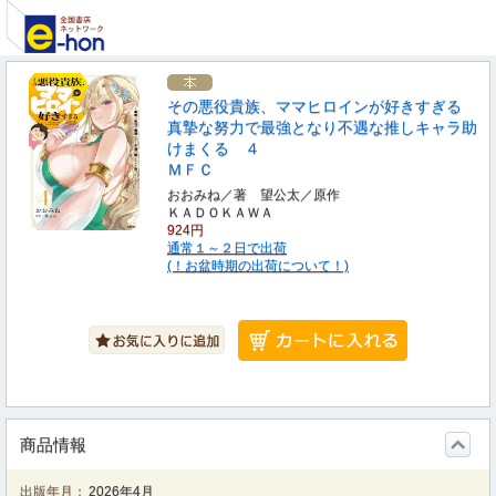
その悪役貴族、ママヒロインが好きすぎる
真摯な努力で最強となり不遇な推しキャラ助
けまくる ４
ＭＦＣ
おおみね／著 望公太／原作
ＫＡＤＯＫＡＷＡ
924円
通常１～２日で出荷
(！お盆時期の出荷について！)
商品情報
出版年月：
2026年4月