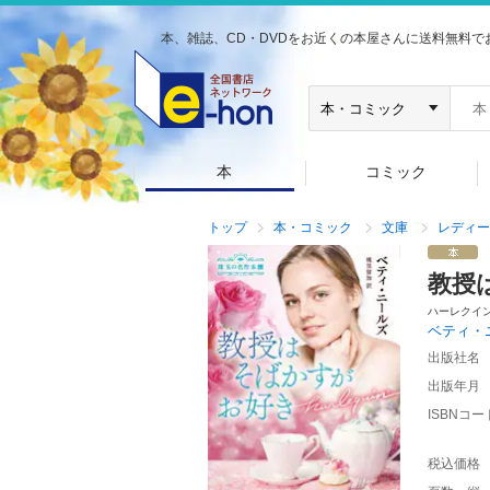
本、雑誌、CD・DVDをお近くの本屋さんに送料無料で
本
コミック
トップ
本・コミック
文庫
レディー
教授
ハーレクイ
ベティ・
出版社名
出版年月
ISBNコー
税込価格