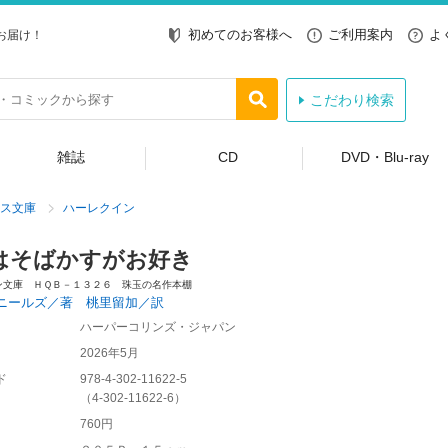
初めてのお客様へ
ご利用案内
よ
お届け！
こだわり検索
雑誌
CD
DVD・Blu-ray
ス文庫
ハーレクイン
はそばかすがお好き
ン文庫 ＨＱＢ－１３２６ 珠玉の名作本棚
ニールズ／著 桃里留加／訳
ハーパーコリンズ・ジャパン
2026年5月
ド
978-4-302-11622-5
（
4-302-11622-6
）
760円