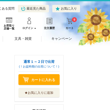
くある質問
最近見た商品
お気に入り
0
お受取り
ログイン
注文履歴
カート
店舗一覧
文具・雑貨
キャンペーン
通常１～２日で出荷
(！お盆時期の出荷について！)
カートに入れる
★お気に入りに追加