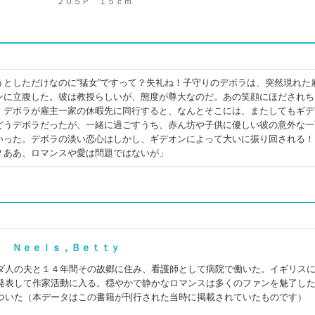
２０５Ｐ １５ｃｍ
うとしただけなのに“猛女”ですって？失礼ね！子守りのデボラは、突然現れた
ンに立腹した。彼は教授らしいが、態度が尊大なのだ。あの笑顔にほだされち
、デボラが雇主一家の休暇先に同行すると、なんとそこには、またしてもギデ
どうデボラだったが、一緒に過ごすうち、赤ん坊や子供に優しい彼の意外な一
いった。デボラの淡い恋心はしかし、ギデオンによって大いに振り回される！
？ああ、ロマンスや愛は問題ではないが」
) Ｎｅｅｌｓ，Ｂｅｔｔｙ
ダ人の夫と１４年間その故郷に住み、看護師として病院で働いた。イギリス
発表して作家活動に入る。穏やかで静かなロマンスは多くのファンを魅了し
ついた（本データはこの書籍が刊行された当時に掲載されていたものです）