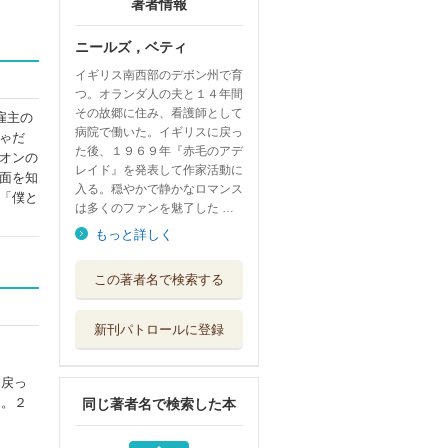
著者情報
ニールズ，ベティ
イギリス南西部のデボン州で育
つ。オランダ人の夫と１４年間
その故郷に住み、看護師として
雇主の
病院で働いた。イギリスに戻っ
ゃだ
た後、１９６９年『赤毛のアデ
オンの
レイド』を発表して作家活動に
面を知
入る。穏やかで静かなロマンス
「僕と
は多くのファンを魅了した …
もっと詳しく
シンデレラの涙
この著者名で検索する
ハーパーコリン...
新刊パトロールに登録
男爵夫人の憂鬱
ハーパーコリン...
に戻っ
た。２
同じ著者名で検索した本
マチルダの恋
ハーパーコリン...