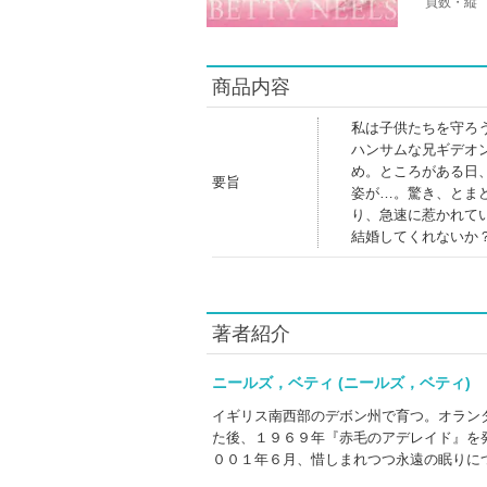
頁数・縦
商品内容
私は子供たちを守ろ
ハンサムな兄ギデオ
め。ところがある日
要旨
姿が…。驚き、とま
り、急速に惹かれて
結婚してくれないか
著者紹介
ニールズ，ベティ (ニールズ，ベティ
イギリス南西部のデボン州で育つ。オラン
た後、１９６９年『赤毛のアデレイド』を
００１年６月、惜しまれつつ永遠の眠りに