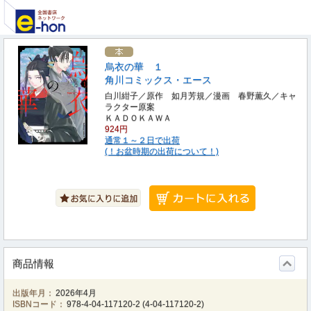
烏衣の華 １
角川コミックス・エース
白川紺子／原作 如月芳規／漫画 春野薫久／キャ
ラクター原案
ＫＡＤＯＫＡＷＡ
924円
通常１～２日で出荷
(！お盆時期の出荷について！)
商品情報
出版年月：
2026年4月
ISBNコード：
978-4-04-117120-2
(
4-04-117120-2
)