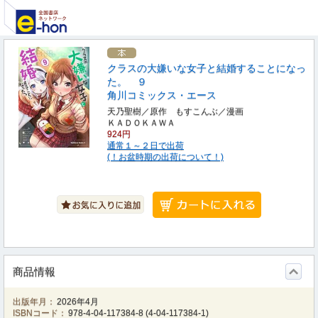
クラスの大嫌いな女子と結婚することになっ
た。 ９
角川コミックス・エース
天乃聖樹／原作 もすこんぶ／漫画
ＫＡＤＯＫＡＷＡ
924円
通常１～２日で出荷
(！お盆時期の出荷について！)
商品情報
出版年月：
2026年4月
ISBNコード：
978-4-04-117384-8
(
4-04-117384-1
)