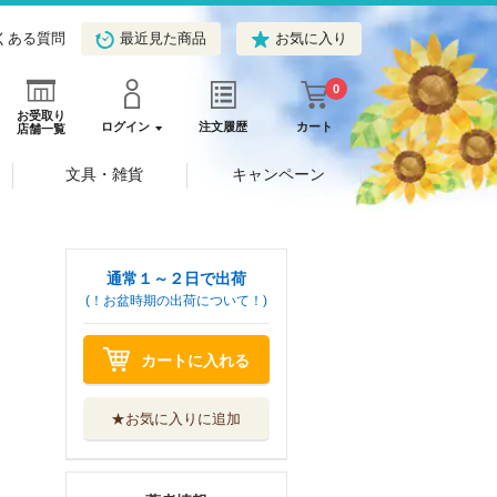
くある質問
最近見た商品
お気に入り
0
お受取り
ログイン
注文履歴
カート
店舗一覧
文具・雑貨
キャンペーン
通常１～２日で出荷
(！お盆時期の出荷について！)
カートに入れる
★お気に入りに追加