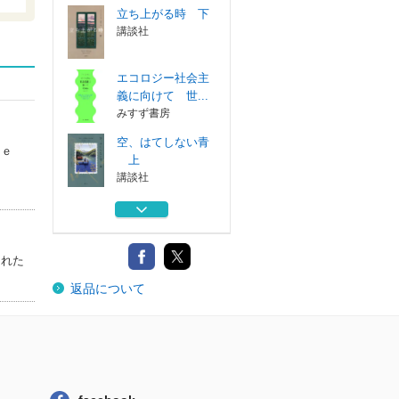
立ち上がる時 下
講談社
エコロジー社会主
義に向けて 世...
みすず書房
空、はてしない青
ｉｅ
上
。
講談社
空、はてしない青
下
講談社
された
黒帯の映画人 柔
返品について
道と映画に捧げ...
カンゼン
立ち上がる時 下
講談社
エコロジー社会主