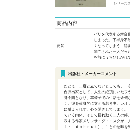
シリーズ
商品内容
パリを代表する舞台
しまった。下半身不
要旨
くなってしまう。秘
翻弄された一人だっ
を前にうちひしがれ
出版社・メーカーコメント
たとえ、二度と立てないとしても。 
台演出家として、人生の絶頂にいたフ
身不随となり、車椅子での生活を余儀
く。彼を献身的に支える若き妻、レオ
に耐えられず、心を閉ざしてしまう。
ていく肉体、そして揺れ動く二人の絆
表する作家メリッサ・ダ・コスタが、
ｉｒ ｄｅｂｏｕｔ）」ことの意味を