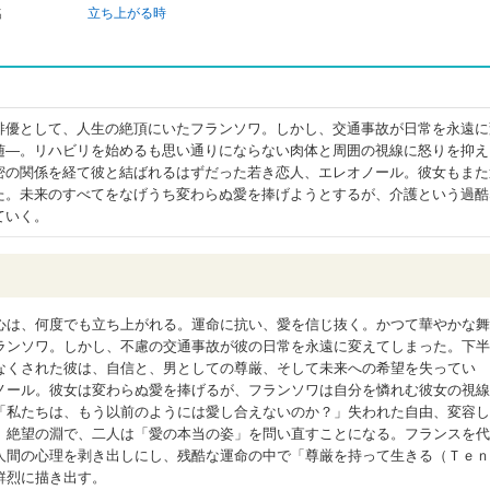
名
立ち上がる時
俳優として、人生の絶頂にいたフランソワ。しかし、交通事故が日常を永遠に
随―。リハビリを始めるも思い通りにならない肉体と周囲の視線に怒りを抑え
密の関係を経て彼と結ばれるはずだった若き恋人、エレオノール。彼女もまた
た。未来のすべてをなげうち変わらぬ愛を捧げようとするが、介護という過酷
ていく。
心は、何度でも立ち上がれる。運命に抗い、愛を信じ抜く。かつて華やかな舞
ランソワ。しかし、不慮の交通事故が彼の日常を永遠に変えてしまった。下半
なくされた彼は、自信と、男としての尊厳、そして未来への希望を失ってい
ノール。彼女は変わらぬ愛を捧げるが、フランソワは自分を憐れむ彼女の視線
「私たちは、もう以前のようには愛し合えないのか？」失われた自由、変容し
。絶望の淵で、二人は「愛の本当の姿」を問い直すことになる。フランスを代
人間の心理を剥き出しにし、残酷な運命の中で「尊厳を持って生きる（Ｔｅｎ
鮮烈に描き出す。