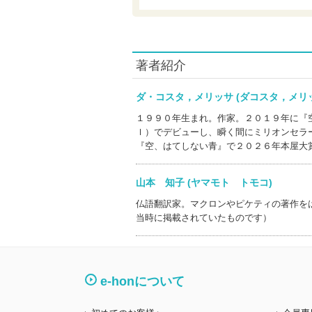
著者紹介
ダ・コスタ，メリッサ (ダコスタ，メ
１９９０年生まれ。作家。２０１９年に『
ｌ）でデビューし、瞬く間にミリオンセラ
『空、はてしない青』で２０２６年本屋大
山本 知子 (ヤマモト トモコ)
仏語翻訳家。マクロンやピケティの著作を
当時に掲載されていたものです）
e-honについて