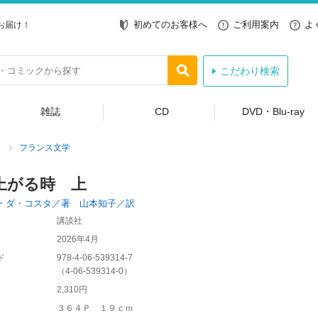
初めてのお客様へ
ご利用案内
よ
お届け！
こだわり検索
雑誌
CD
DVD・Blu-ray
フランス文学
上がる時 上
・ダ・コスタ／著 山本知子／訳
講談社
2026年4月
ド
978-4-06-539314-7
（
4-06-539314-0
）
2,310円
３６４Ｐ １９ｃｍ