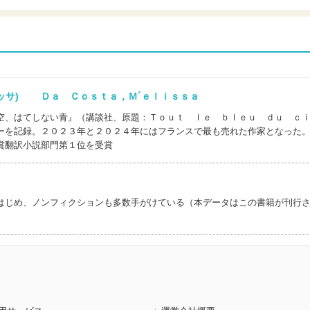
リッサ) Ｄａ Ｃｏｓｔａ，Ｍ´ｅｌｉｓｓａ
空、はてしない青』（講談社、原題：Ｔｏｕｔ ｌｅ ｂｌｅｕ ｄｕ ｃ
ーを記録。２０２３年と２０２４年にはフランスで最も売れた作家となった
賞翻訳小説部門第１位を受賞
はじめ、ノンフィクションも多数手がけている（本データはこの書籍が刊行