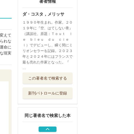
著者情報
ダ・コスタ，メリッサ
１９９０年生まれ。作家。２０
１９年に『空、はてしない青』
（講談社、原題：Ｔｏｕｔ ｌ
変えて
ｅ ｂｌｅｕ ｄｕ ｃｉｅ
られな
ｌ）でデビューし、瞬く間にミ
運命に
リオンセラーを記録。２０２３
な現実
年と２０２４年にはフランスで
最も売れた作家となった。『
…
空、はてしない青
この著者名で検索する
上
講談社
新刊パトロールに登録
空、はてしない青
下
講談社
同じ著者名で検索した本
黒帯の映画人 柔
道と映画に捧げ...
カンゼン