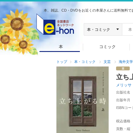
本、雑誌、CD・DVDをお近くの本屋さんに送料無料で
本
コミック
トップ
本・コミック
文芸
海外文学
立ち
メリッサ
出版社名
出版年月
ISBNコー
税込価格
頁数・縦