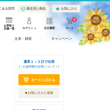
くある質問
最近見た商品
お気に入り
0
お受取り
ログイン
注文履歴
カート
店舗一覧
文具・雑貨
キャンペーン
通常１～２日で出荷
(！お盆時期の出荷について！)
カートに入れる
★お気に入りに追加