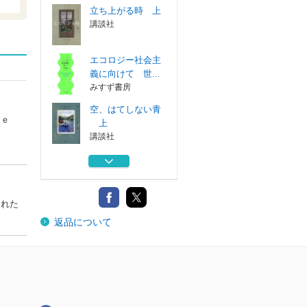
立ち上がる時 上
講談社
エコロジー社会主
義に向けて 世...
みすず書房
空、はてしない青
ｉｅ
上
。
講談社
空、はてしない青
下
講談社
された
黒帯の映画人 柔
返品について
道と映画に捧げ...
カンゼン
立ち上がる時 上
講談社
エコロジー社会主