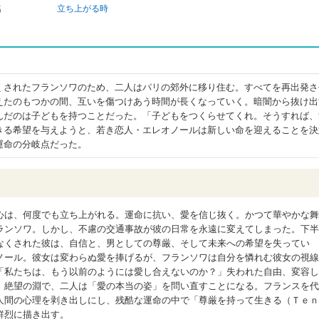
名
立ち上がる時
くされたフランソワのため、二人はパリの郊外に移り住む。すべてを再出発さ
えたのもつかの間、互いを傷つけあう時間が長くなっていく。暗闇から抜け出
んだのは子どもを持つことだった。「子どもをつくらせてくれ。そうすれば、
きる希望を与えようと、若き恋人・エレオノールは新しい命を迎えることを決
運命の分岐点だった。
心は、何度でも立ち上がれる。運命に抗い、愛を信じ抜く。かつて華やかな舞
ランソワ。しかし、不慮の交通事故が彼の日常を永遠に変えてしまった。下半
なくされた彼は、自信と、男としての尊厳、そして未来への希望を失ってい
ノール。彼女は変わらぬ愛を捧げるが、フランソワは自分を憐れむ彼女の視線
「私たちは、もう以前のようには愛し合えないのか？」失われた自由、変容し
。絶望の淵で、二人は「愛の本当の姿」を問い直すことになる。フランスを代
人間の心理を剥き出しにし、残酷な運命の中で「尊厳を持って生きる（Ｔｅｎ
鮮烈に描き出す。