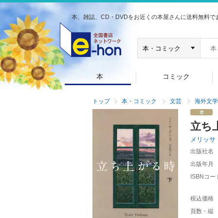
本、雑誌、CD・DVDをお近くの本屋さんに送料無料で
本
コミック
トップ
本・コミック
文芸
海外文学
立ち
メリッサ
出版社名
出版年月
ISBNコー
税込価格
頁数・縦