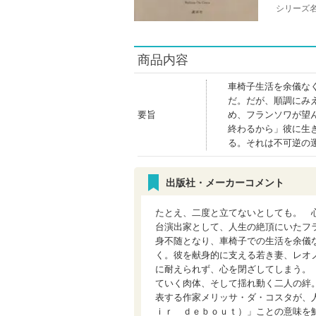
シリーズ
商品内容
車椅子生活を余儀な
だ。だが、順調にみ
要旨
め、フランソワが望
終わるから」彼に生
る。それは不可逆の
出版社・メーカーコメント
たとえ、二度と立てないとしても。 
台演出家として、人生の絶頂にいたフ
身不随となり、車椅子での生活を余儀
く。彼を献身的に支える若き妻、レオ
に耐えられず、心を閉ざしてしまう。
ていく肉体、そして揺れ動く二人の絆
表する作家メリッサ・ダ・コスタが、
ｉｒ ｄｅｂｏｕｔ）」ことの意味を