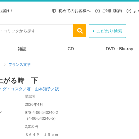
初めてのお客様へ
ご利用案内
よ
お届け！
こだわり検索
雑誌
CD
DVD・Blu-ray
フランス文学
上がる時 下
・ダ・コスタ／著 山本知子／訳
講談社
2026年4月
ド
978-4-06-543240-2
（
4-06-543240-5
）
2,310円
３６４Ｐ １９ｃｍ