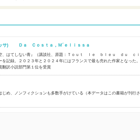
リッサ) Ｄａ Ｃｏｓｔａ，Ｍ´ｅｌｉｓｓａ
空、はてしない青』（講談社、原題：Ｔｏｕｔ ｌｅ ｂｌｅｕ ｄｕ ｃ
ーを記録。２０２３年と２０２４年にはフランスで最も売れた作家となった
賞翻訳小説部門第１位を受賞
はじめ、ノンフィクションも多数手がけている（本データはこの書籍が刊行