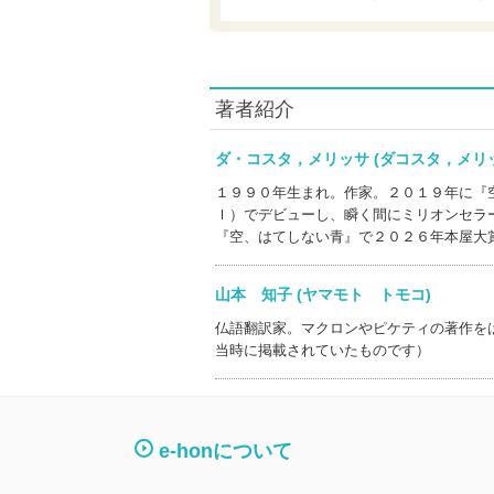
著者紹介
ダ・コスタ，メリッサ (ダコスタ，メ
１９９０年生まれ。作家。２０１９年に『
ｌ）でデビューし、瞬く間にミリオンセラ
『空、はてしない青』で２０２６年本屋大
山本 知子 (ヤマモト トモコ)
仏語翻訳家。マクロンやピケティの著作を
当時に掲載されていたものです）
e-honについて