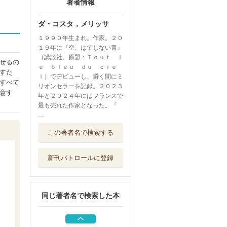
著者情報
ダ・コスタ，メリッサ
１９９０年生まれ。作家。２０
１９年に『空、はてしない青』
（講談社、原題：Ｔｏｕｔ ｌ
せるの
ｅ ｂｌｅｕ ｄｕ ｃｉｅ
すた
ｌ）でデビューし、瞬く間にミ
すべて
リオンセラーを記録。２０２３
意す
年と２０２４年にはフランスで
最も売れた作家となった。『
…
空、はてしない青
この著者名で検索する
上
講談社
新刊パトロールに登録
空、はてしない青
下
講談社
同じ著者名で検索した本
黒帯の映画人 柔
道と映画に捧げ...
カンゼン