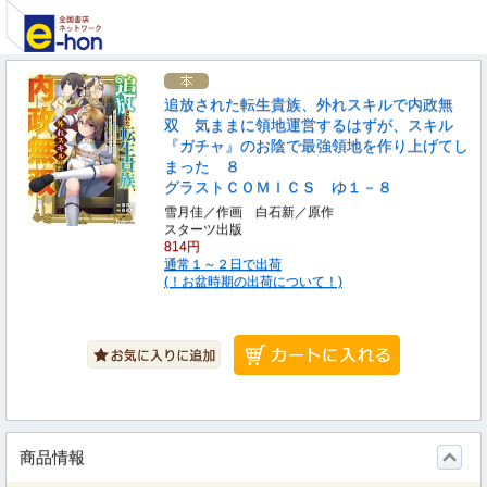
追放された転生貴族、外れスキルで内政無
双 気ままに領地運営するはずが、スキル
『ガチャ』のお陰で最強領地を作り上げてし
まった ８
グラストＣＯＭＩＣＳ ゆ１－８
雪月佳／作画 白石新／原作
スターツ出版
814円
通常１～２日で出荷
(！お盆時期の出荷について！)
商品情報