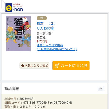
猫君 〔２〕
りんねの輪
畠中恵／著
集英社
1,760円
通常１～２日で出荷
(！お盆時期の出荷について！)
商品情報
出版年月：
2026年4月
ISBNコード：
978-4-08-770049-7
(
4-08-770049-6
)
頁数・縦：
２５１Ｐ ２０ｃｍ