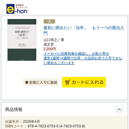
最初に聞きたい「法学」 もう一つの憲法入
門
山口裕之／著
成文堂
2,200円
メーカーに在庫有無を確認し、お取り寄せ
通常1週間~4週間で出荷 ※品切れ等で入手できな
い場合もございます
商品情報
出版年月：
2026年4月
ISBNコード：
978-4-7923-0753-0
(
4-7923-0753-8
)