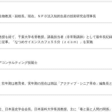
生物教員・副校長。現在、ＮＰＯ法入知的生産の技術研究会理事長
教授を経て、千葉大学名誉教授。講義担当者（非常勤講師）として最年長紀
に従事。「なつめサイエンスカフェ５５分（ｚｏｏｍ）」を実施
アコンサルティング技能士
。壮年期は教育者。実年期の現在は雑誌「アクティブ・シニア革命」編集長
士、日本薬史学会会長。日本薬科大学客員教授。主に「毒と薬と人間の関係