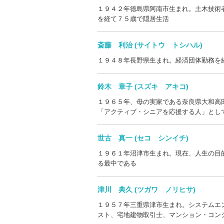
１９４２年徳島県阿南市生まれ。土木技術
を経て７５歳で隠居生活
斎藤 利治 (サイトウ トシハル)
１９４８年長野県生まれ。経済団体勤務を
鈴木 章子 (スズキ アキコ)
１９６５年、母の実家である奈良県大和高
「アクティブ・シニアを応援する人」とし
世古 真一 (セコ シンイチ)
１９６１年沼津市生まれ。現在、人生の目
る最中である
津川 典久 (ツガワ ノリヒサ)
１９５７年三重県津市生まれ。システムエ
スト、宅地建物取引士、マンション・コン