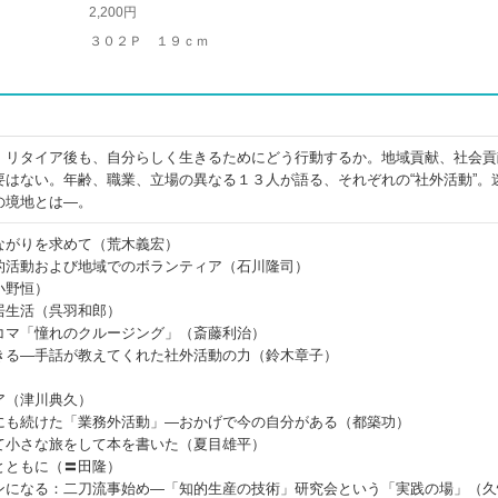
2,200円
３０２Ｐ １９ｃｍ
、リタイア後も、自分らしく生きるためにどう行動するか。地域貢献、社会貢
要はない。年齢、職業、立場の異なる１３人が語る、それぞれの“社外活動”。
の境地とは―。
ながりを求めて（荒木義宏）
的活動および地域でのボランティア（石川隆司）
小野恒）
居生活（呉羽和郎）
コマ「憧れのクルージング」（斎藤利治）
きる―手話が教えてくれた社外活動の力（鈴木章子）
）
ア（津川典久）
にも続けた「業務外活動」―おかげで今の自分がある（都築功）
て小さな旅をして本を書いた（夏目雄平）
とともに（〓田隆）
ンになる：二刀流事始め―「知的生産の技術」研究会という「実践の場」（久