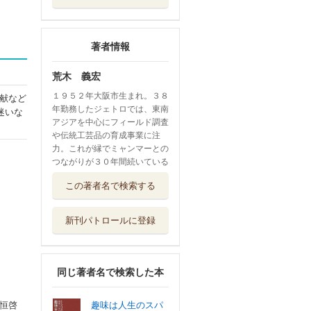
著者情報
荒木 義宏
１９５２年大阪市生まれ。３８
献など
年勤務したジェトロでは、東南
迷いな
アジアを中心にフィールド調査
や伝統工芸品の育成事業に注
力。これが縁でミャンマーとの
つながりが３０年間続いている
この著者名で検索する
新刊パトロールに登録
同じ著者名で検索した本
恒啓
趣味は人生のスパ