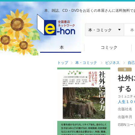
本、雑誌、CD・DVDをお近くの本屋さんに送料無料で
本
コミック
トップ
本・コミック
ビジネス
自己
社外
する
コミュニテ
人生１０
出版社名
出版年月
ISBNコー