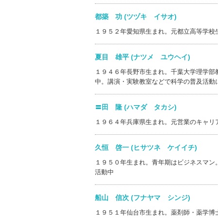
都築 功 (ツヅキ イサオ)
１９５２年愛知県生まれ。元都立高等学校
夏目 雄平 (ナツメ ユウヘイ)
１９４６年長野市生まれ。千葉大学理学部
中。講演・実験教室などで科学の普及活動
〓田 隆 (ハマダ タカシ)
１９６４年兵庫県生まれ。元営業のキャリ
久恒 啓一 (ヒサツネ ケイイチ)
１９５０年生まれ。青年期はビジネスマン
活動中
船山 信次 (フナヤマ シンジ)
１９５１年仙台市生まれ。薬剤師・薬学博