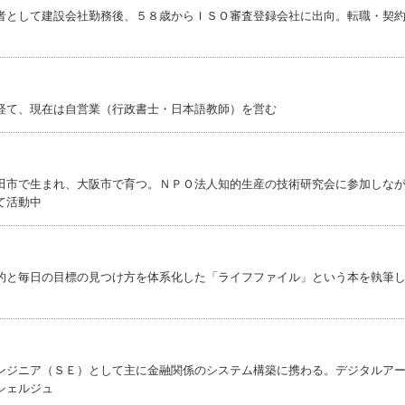
者として建設会社勤務後、５８歳からＩＳＯ審査登録会社に出向。転職・契
経て、現在は自営業（行政書士・日本語教師）を営む
田市で生まれ、大阪市で育つ。ＮＰＯ法人知的生産の技術研究会に参加しな
て活動中
的と毎日の目標の見つけ方を体系化した「ライフファイル」という本を執筆
ンジニア（ＳＥ）として主に金融関係のシステム構築に携わる。デジタルア
シェルジュ