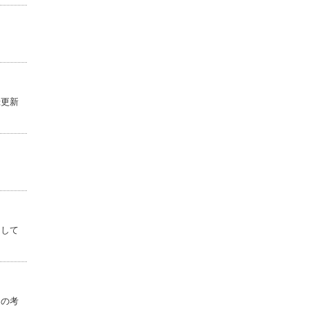
録更新
として
」の考