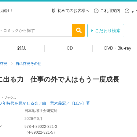
初めてのお客様へ
ご利用案内
よ
お届け！
こだわり検索
雑誌
CD
DVD・Blu-ray
啓発
自己啓発その他
に出る力 仕事の外で人はもう一度成長
ィ・ブックス
０年時代を輝かせる会／編 荒木義宏／〔ほか〕著
日本地域社会研究所
2026年6月
ド
978-4-89022-321-3
（
4-89022-321-5
）