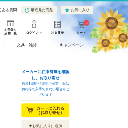
くある質問
最近見た商品
お気に入り
0
お受取り
ログイン
注文履歴
カート
店舗一覧
文具・雑貨
キャンペーン
メーカーに在庫有無を確認
し、お取り寄せ
通常1週間~4週間で出荷 ※品
切れ等で入手できない場合もご
ざいます
カートに入れる
（お取り寄せ）
★お気に入りに追加