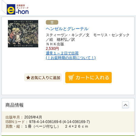
ヘンゼルとグレーテル
スティーヴン・キング／文 モーリス・センダック
／絵 穂村弘／訳
ＮＨＫ出版
2,530円
通常１～２日で出荷
(！お盆時期の出荷について！)
商品情報
出版年月：
2026年4月
ISBNコード：
978-4-14-036169-6
(
4-14-036169-7
)
頁数・縦：
１冊（ページ付なし） ２４×２６ｃｍ