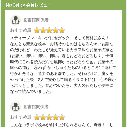
NetGalley 会員レビュー
図書館関係者
おすすめ度
スティーブン・キングにセダック、そして穂村弘さん！
なんとも贅沢な絵本！お話そのものはもちろん怖いお話な
のだけれど、わたしが覚えているカラフルなお菓子の家と
は違い、怖い、怖い、怖い。森もおどろおどろしく、子供
時代にこれを読んだら心底怖かっただろうなぁ。お菓子の
家への道は、思わず”かいじゅうたちのいるところ”に連れて
行かれそうな、迫力のある森でした。それだけに、魔女を
やっつけた後、2人で安心して眠るイラストには、心の底か
らホッとしました。気がついたら、大人のわたしが夢中に
なって読んでいました。
図書館関係者
おすすめ度
こんなコラボで絵本が創り上げられるなんて、奇跡！ し