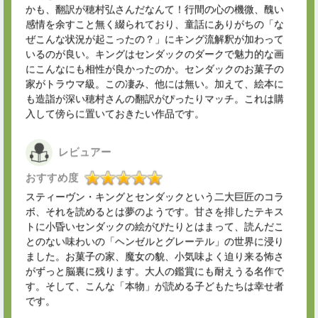
かも、翻訳が穂村弘さんだなんて！行間の心の機微、醜い
感情を余すこと無く綴られており、童話にありがちの「な
ぜこんな状況が起こったの？」にキング流解釈が加わって
いるのが良い。キングはセンダックのダークで魅力的な画
にこんなにも相性が良かったのか。センダックのお菓子の
家がトラウマ級。この凄み、他には無い。加えて、絵本に
も造詣が深い穂村さんの翻訳がぴったりマッチ。これは購
入して傍らに置いておきたい作品です。
レビュアー
おすすめ度
スティーヴン・キングとセンダックという二大巨匠のコラ
ボ、それを読めるとは夢のようです。甘さを排したテキス
トに小昏いセンダックの絵がぴたりとはまって、読んだこ
とのない味わいの「ヘンゼルとグレーテル」の世界に浸り
ました。お菓子の家、魔女の貌、小気味よく迫り来る怖さ
がずっと脳裏に残ります。大人の鑑賞にも耐えうる名作で
す。そして、こんな「本物」が読める子どもたちは幸せ者
です。