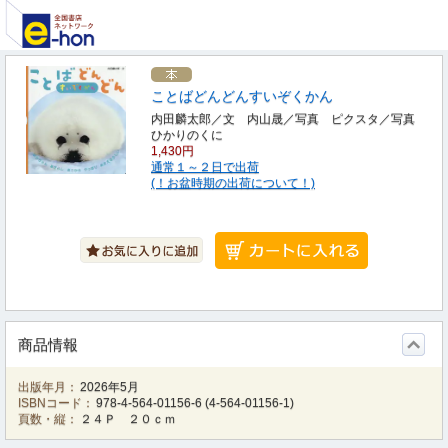
ことばどんどんすいぞくかん
内田麟太郎／文 内山晟／写真 ピクスタ／写真
ひかりのくに
1,430円
通常１～２日で出荷
(！お盆時期の出荷について！)
商品情報
出版年月：
2026年5月
ISBNコード：
978-4-564-01156-6
(
4-564-01156-1
)
頁数・縦：
２４Ｐ ２０ｃｍ