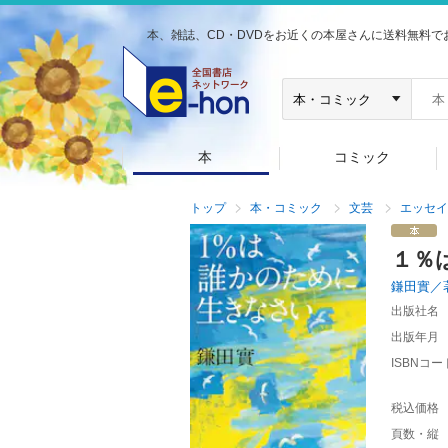
本、雑誌、CD・DVDをお近くの本屋さんに送料無料で
本
コミック
トップ
本・コミック
文芸
エッセイ
１％
鎌田實／
出版社名
出版年月
ISBNコー
税込価格
頁数・縦