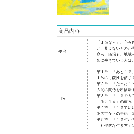
商品内容
「１％なら」、心も
と、見えないものが
要旨
庭も、職場も、地域
めに生きている人は
第１章 「あと１％
１％の可能性を信じ
第２章 「たった１
人間の関係を断捨離
第３章 「１％のカ
目次
「あと１％」の重み
第４章 「１％でい
あの世からの手紙 
第５章 「１％誰か
「利他的な生き方」