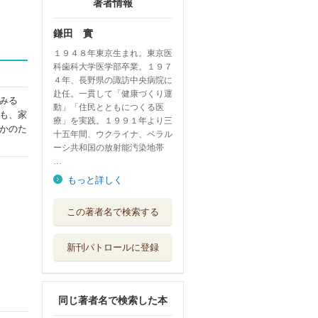
著者情報
鎌田 實
１９４８年東京生まれ。東京医
科歯科大学医学部卒業。１９７
４年、長野県の諏訪中央病院に
赴任。一貫して「健康づくり運
みる
動」「住民とともにつくる医
も、家
療」を実践。１９９１年より三
かのた
十五年間、ウクライナ、ベラル
ーシ共和国の放射能汚染地帯
…
もっと詳しく
女の“変さ値”
この著者名で検索する
潮出版社
新刊パトロールに登録
人の名前が出てこ
なくなったら鎌...
興陽館
同じ著者名で検索した本
鎌田式最強のズボ