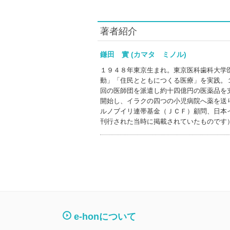
著者紹介
鎌田 實 (カマタ ミノル)
１９４８年東京生まれ。東京医科歯科大学
動」「住民とともにつくる医療」を実践。
回の医師団を派遣し約十四億円の医薬品を
開始し、イラクの四つの小児病院へ薬を送
ルノブイリ連帯基金（ＪＣＦ）顧問、日本
刊行された当時に掲載されていたものです
e-honについて