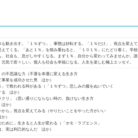
体も動き出す。「１％ずつ」、事態は好転する。「１％だけ」、視点を変えて
見えてくる。「あと１％」を積み重ねると、「１０１％」にたどり着く。学校
も、社会も、息がしやすくなる。まず１％…自分から変わってみませんか。誰
、元気で若々しい。個人も社会も幸福になる。人生を楽しむ極上エッセイ。
」の不思議な力（不運を幸運に変える生き方
て事業を成功させた男 ほか）
％」で救われる時がある（「１％ずつ」悲しみの服をぬいでいく
する ほか）
ラクリ」（思い通りにならない時の、負けない生き方
 ほか）
いから」視点を変えてみる（やりたいことをやった方がいい
ほか）
のために」生きると人生が変わる（「ホモ・ラブエンス」
は、実は利己的なんだ ほか）