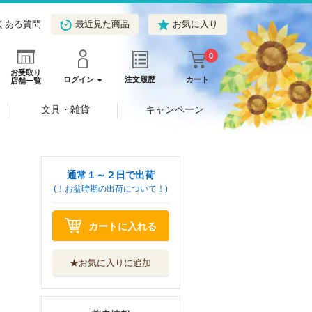
くある質問
最近見た商品
お気に入り
0
お受取り
ログイン
注文履歴
カート
店舗一覧
文具・雑貨
キャンペーン
通常１～２日で出荷
(！お盆時期の出荷について！)
カートに入れる
★お気に入りに追加