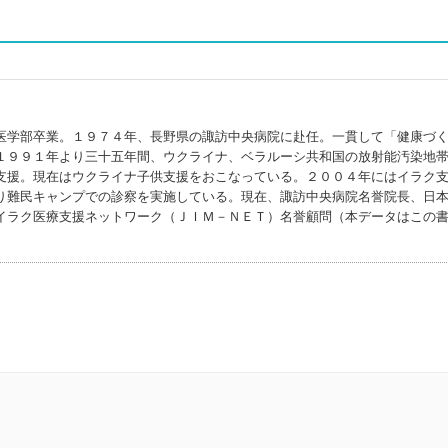
医学部卒業。１９７４年、長野県の諏訪中央病院に赴任。一貫して「健康づ
１９９１年より三十五年間、ウクライナ、ベラルーシ共和国の放射能汚染地
支援。現在はウクライナ子供支援をおこなっている。２００４年にはイラク
り難民キャンプでの診察を実施している。現在、諏訪中央病院名誉院長、日
イラク医療支援ネットワーク（ＪＩＭ－ＮＥＴ）名誉顧問（本データはこの
）