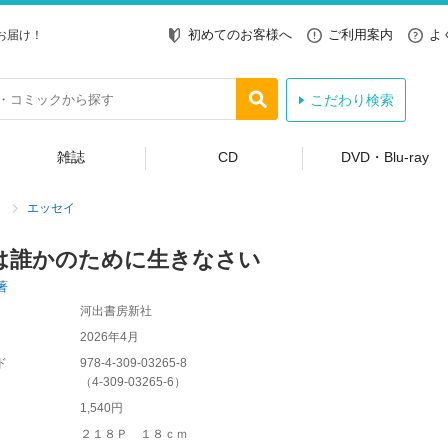
初めてのお客様へ
ご利用案内
よ
お届け！
こだわり検索
雑誌
CD
DVD・Blu-ray
エッセイ
は誰かのために生きなさい
著
河出書房新社
2026年4月
ド
978-4-309-03265-8
（
4-309-03265-6
）
1,540円
２１８Ｐ １８ｃｍ