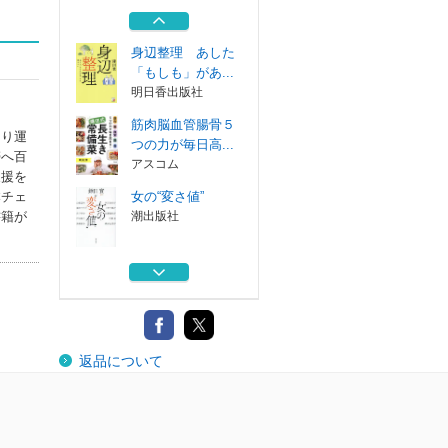
ラ朝メシ！
エクスナレッジ
身辺整理 あした
「もしも」があ...
明日香出版社
筋肉脳血管腸骨５
くり運
つの力が毎日高...
帯へ百
アスコム
支援を
女の“変さ値”
本チェ
潮出版社
書籍が
人の名前が出てこ
なくなったら鎌...
興陽館
鎌田式最強のズボ
返品について
ラ朝メシ！
エクスナレッジ
身辺整理 あした
「もしも」があ...