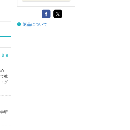
返品について
 Ｂａ
修め
）で教
ル・グ
文学研