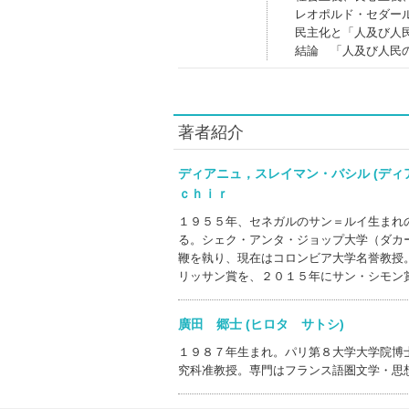
レオポルド・セダー
民主化と「人及び人
結論 「人及び人民
著者紹介
ディアニュ，スレイマン・バシル (デ
ｃｈｉｒ
１９５５年、セネガルのサン＝ルイ生まれ
る。シェク・アンタ・ジョップ大学（ダカ
鞭を執り、現在はコロンビア大学名誉教授
リッサン賞を、２０１５年にサン・シモン
廣田 郷士 (ヒロタ サトシ)
１９８７年生まれ。パリ第８大学大学院博
究科准教授。専門はフランス語圏文学・思