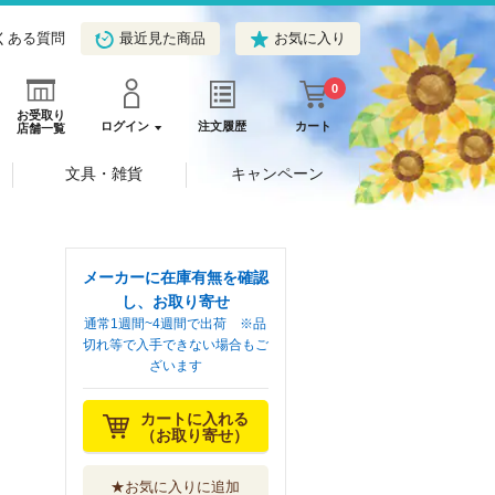
くある質問
最近見た商品
お気に入り
0
お受取り
ログイン
注文履歴
カート
店舗一覧
文具・雑貨
キャンペーン
メーカーに在庫有無を確認
し、お取り寄せ
通常1週間~4週間で出荷 ※品
切れ等で入手できない場合もご
ざいます
カートに入れる
（お取り寄せ）
★お気に入りに追加