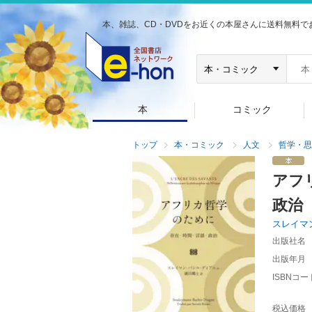
本、雑誌、CD・DVDをお近くの本屋さんに送料無料で
本
コミック
トップ
本・コミック
人文
哲学・思
アフ
政治
スレイマ
出版社名
出版年月
ISBNコー
税込価格