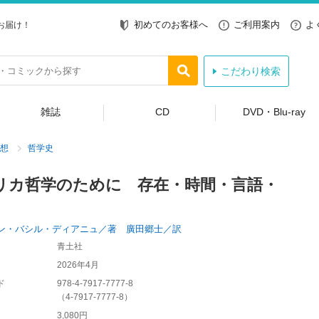
初めてのお客様へ
ご利用案内
よ
お届け！
こだわり検索
雑誌
CD
DVD・Blu-ray
想
哲学史
リカ哲学のために 存在・時間・言語・
ン・バシル・ディアニュ／著 廣田郷士／訳
青土社
2026年4月
ド
978-4-7917-7777-8
（
4-7917-7777-8
）
3,080円