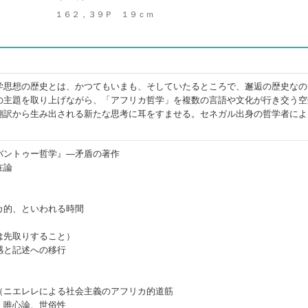
１６２，３９Ｐ １９ｃｍ
学思想の歴史とは、かつてもいまも、そしていたるところで、邂逅の歴史なの
の主題を取り上げながら、「アフリカ哲学」を複数の言語や文化が行き交う空
翻訳から生み出される新たな思考に耳をすませる。セネガル出身の哲学者によ
バントゥー哲学』―矛盾の著作
在論
カ的、といわれる時間
は先取りすること）
感と記述への移行
）
（ニエレレによる社会主義のアフリカ的道筋
、唯心論、世俗性