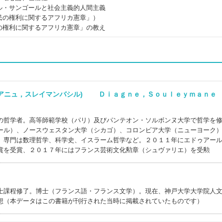
ル・サンゴールと社会主義的人間主義
民の権利に関するアフリカ憲章」）
の権利に関するアフリカ憲章」の教え
ィアニュ，スレイマンバシル) Ｄｉａｇｎｅ，Ｓｏｕｌｅｙｍａｎｅ
の哲学者。高等師範学校（パリ）及びパンテオン・ソルボンヌ大学で哲学を
ール）、ノースウェスタン大学（シカゴ）、コロンビア大学（ニューヨーク
。専門は数理哲学、科学史、イスラーム哲学など。２０１１年にエドゥアー
賞を受賞、２０１７年にはフランス芸術文化勲章（シュヴァリエ）を受勲
士課程修了。博士（フランス語・フランス文学）。現在、神戸大学大学院人
想（本データはこの書籍が刊行された当時に掲載されていたものです）