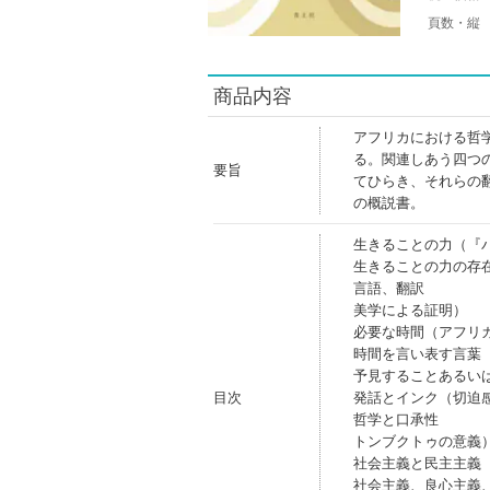
頁数・縦
商品内容
アフリカにおける哲
る。関連しあう四つ
要旨
てひらき、それらの
の概説書。
生きることの力（『
生きることの力の存
言語、翻訳
美学による証明）
必要な時間（アフリ
時間を言い表す言葉
予見することあるい
目次
発話とインク（切迫
哲学と口承性
トンブクトゥの意義
社会主義と民主主義
社会主義、良心主義