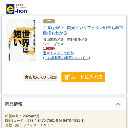
世界は短い 閃光ピカリでイラン戦争も高市
政権もわかる
青山繁晴／著 増野優斗／著
ワニ・プラス
1,980円
通常１～２日で出荷
(！お盆時期の出荷について！)
商品情報
出版年月：
2026年5月
ISBNコード：
978-4-8470-7581-0
(
4-8470-7581-1
)
頁数・縦：
３７８Ｐ １９ｃｍ