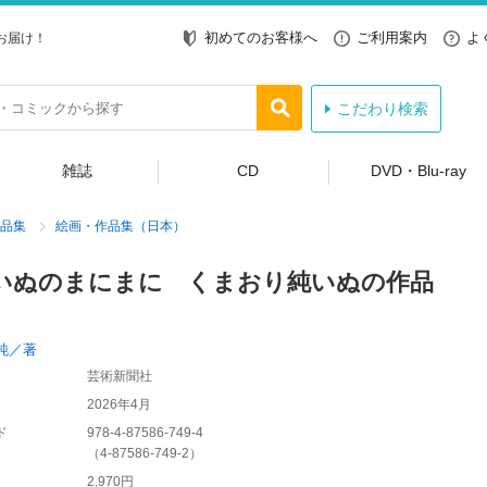
初めてのお客様へ
ご利用案内
よ
お届け！
こだわり検索
雑誌
CD
DVD・Blu-ray
品集
絵画・作品集（日本）
いぬのまにまに くまおり純いぬの作品
純／著
芸術新聞社
2026年4月
ド
978-4-87586-749-4
（
4-87586-749-2
）
2,970円