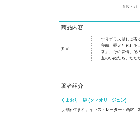
頁数・縦
商品内容
すりガラス越しに覗
寝顔。愛犬と触れあ
要旨
常」。その表情、そ
点のいぬたち。ただ
著者紹介
くまおり 純 (クマオリ ジュン)
京都府生まれ。イラストレーター・画家（