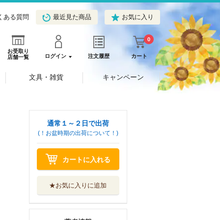
くある質問
最近見た商品
お気に入り
0
お受取り
ログイン
注文履歴
カート
店舗一覧
文具・雑貨
キャンペーン
通常１～２日で出荷
(！お盆時期の出荷について！)
カートに入れる
★お気に入りに追加