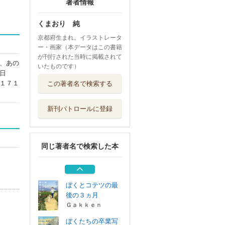
著者情報
くまおり 純
京都府生まれ。イラストレータ
ー・画家（本データはこの書籍
が刊行された当時に掲載されて
、あの
いたものです）
日
くもりのち、 く
１７１
この著者名で検索する
まおり純作品集
玄光社
新刊パトロールに登録
南極犬物語
ハート出版
同じ著者名で検索した本
犬がえらんだ人
捨て犬ドンとお...
合同出版
ぼくとコテツの最
後の３ヵ月
Ｇａｋｋｅｎ
ぼくたちの卒業写