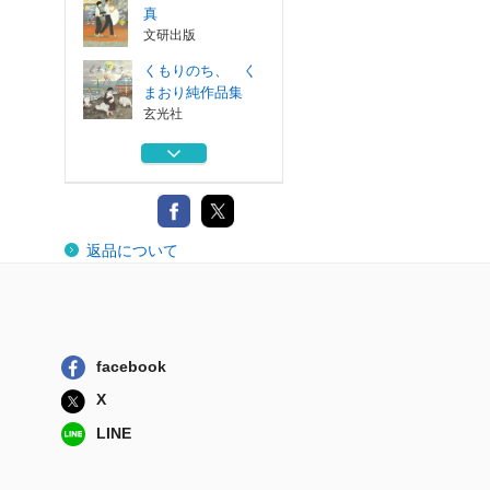
真
文研出版
くもりのち、 く
まおり純作品集
玄光社
南極犬物語
ハート出版
犬がえらんだ人
返品について
捨て犬ドンとお...
合同出版
ぼくとコテツの最
後の３ヵ月
Ｇａｋｋｅｎ
facebook
ぼくたちの卒業写
X
真
文研出版
LINE
くもりのち、 く
まおり純作品集