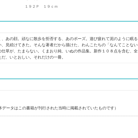
１９２Ｐ １９ｃｍ
く、あの顔。頑なに散歩を拒否する、あのポーズ。遊び疲れて泥のように眠る
い、見続けてきた。そんな著者だから描けた、わんこたちの「なんてことない
の仕草が、たまらない。くまおり純、いぬの作品集。新作１０８点を含む、全
ただ、いとおしい。それだけの一冊。
本データはこの書籍が刊行された当時に掲載されていたものです）