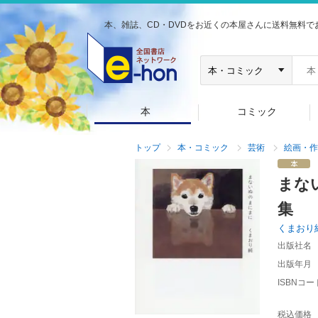
本、雑誌、CD・DVDをお近くの本屋さんに送料無料で
本
コミック
トップ
本・コミック
芸術
絵画・作
まな
集
くまおり
出版社名
出版年月
ISBNコー
税込価格