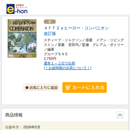
ＡＦＦ２ｅヒーロー・コンパニオン
改訂版
スティーブ・ジャクソン／原案 イアン・リビング
ストン／原案 安田均／監修 グレアム・ボトリー
／編著
グループＳＮＥ
2,750円
通常１～２日で出荷
(！お盆時期の出荷について！)
商品情報
出版年月：
2026年5月