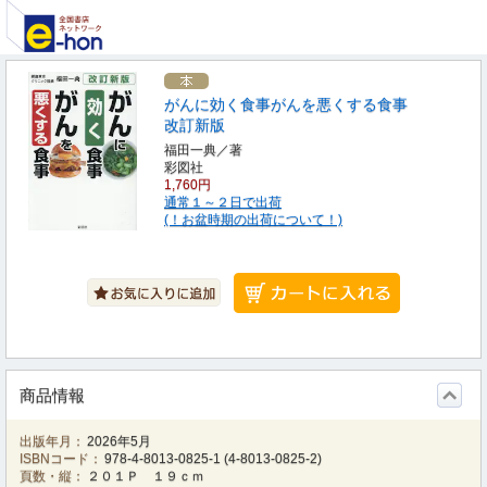
がんに効く食事がんを悪くする食事
改訂新版
福田一典／著
彩図社
1,760円
通常１～２日で出荷
(！お盆時期の出荷について！)
商品情報
出版年月：
2026年5月
ISBNコード：
978-4-8013-0825-1
(
4-8013-0825-2
)
頁数・縦：
２０１Ｐ １９ｃｍ