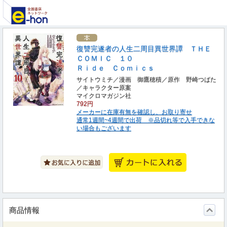
復讐完遂者の人生二周目異世界譚 ＴＨＥ
ＣＯＭＩＣ １０
Ｒｉｄｅ Ｃｏｍｉｃｓ
サイトウミチ／漫画 御鷹穂積／原作 野崎つばた
／キャラクター原案
マイクロマガジン社
792円
メーカーに在庫有無を確認し、お取り寄せ
通常1週間~4週間で出荷 ※品切れ等で入手できな
い場合もございます
商品情報