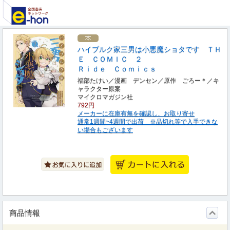
ハイブルク家三男は小悪魔ショタです ＴＨ
Ｅ ＣＯＭＩＣ ２
Ｒｉｄｅ Ｃｏｍｉｃｓ
福部たけい／漫画 デンセン／原作 ごろー＊／キ
ャラクター原案
マイクロマガジン社
792円
メーカーに在庫有無を確認し、お取り寄せ
通常1週間~4週間で出荷 ※品切れ等で入手できな
い場合もございます
商品情報