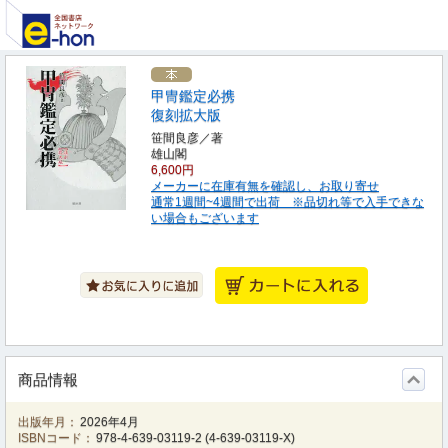
甲冑鑑定必携
復刻拡大版
笹間良彦／著
雄山閣
6,600円
メーカーに在庫有無を確認し、お取り寄せ
通常1週間~4週間で出荷 ※品切れ等で入手できな
い場合もございます
商品情報
出版年月：
2026年4月
ISBNコード：
978-4-639-03119-2
(
4-639-03119-X
)