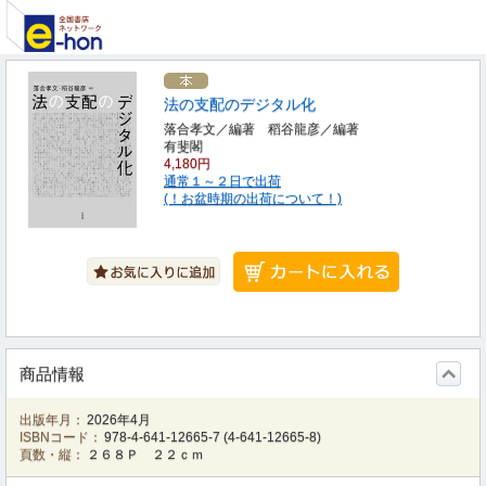
法の支配のデジタル化
落合孝文／編著 稻谷龍彦／編著
有斐閣
4,180円
通常１～２日で出荷
(！お盆時期の出荷について！)
商品情報
出版年月：
2026年4月
ISBNコード：
978-4-641-12665-7
(
4-641-12665-8
)
頁数・縦：
２６８Ｐ ２２ｃｍ