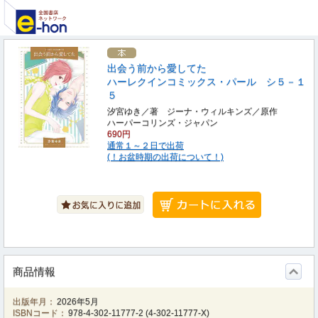
出会う前から愛してた
ハーレクインコミックス・パール シ５－１
５
汐宮ゆき／著 ジーナ・ウィルキンズ／原作
ハーパーコリンズ・ジャパン
690円
通常１～２日で出荷
(！お盆時期の出荷について！)
商品情報
出版年月：
2026年5月
ISBNコード：
978-4-302-11777-2
(
4-302-11777-X
)