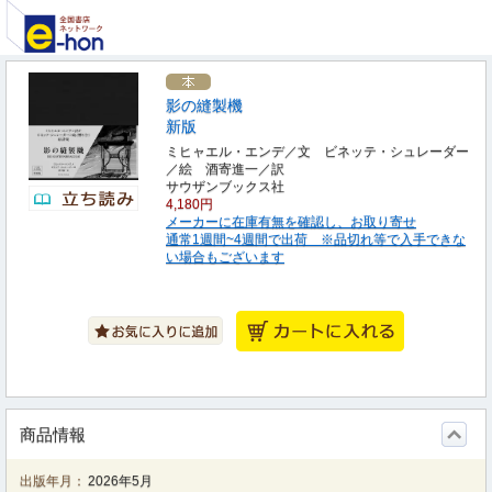
影の縫製機
新版
ミヒャエル・エンデ／文 ビネッテ・シュレーダー
／絵 酒寄進一／訳
サウザンブックス社
4,180円
メーカーに在庫有無を確認し、お取り寄せ
通常1週間~4週間で出荷 ※品切れ等で入手できな
い場合もございます
商品情報
出版年月：
2026年5月