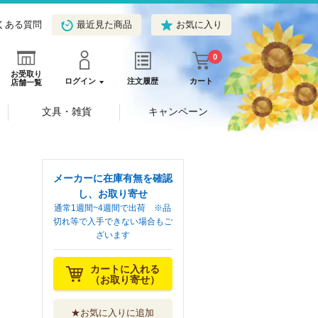
くある質問
最近見た商品
お気に入り
0
お受取り
ログイン
注文履歴
カート
店舗一覧
文具・雑貨
キャンペーン
メーカーに在庫有無を確認
し、お取り寄せ
通常1週間~4週間で出荷 ※品
切れ等で入手できない場合もご
ざいます
カートに入れる
（お取り寄せ）
★お気に入りに追加