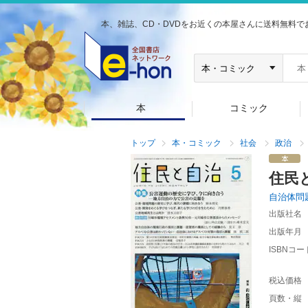
本、雑誌、CD・DVDをお近くの本屋さんに送料無料で
本
コミック
トップ
本・コミック
社会
政治
住民
自治体問
出版社名
出版年月
ISBNコー
税込価格
頁数・縦