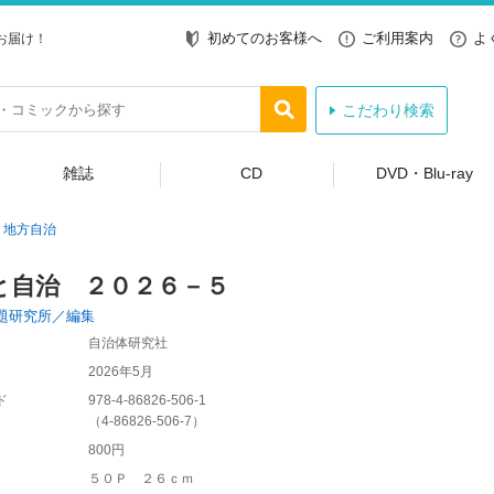
初めてのお客様へ
ご利用案内
よ
お届け！
こだわり検索
雑誌
CD
DVD・Blu-ray
地方自治
と自治 ２０２６－５
題研究所／編集
自治体研究社
2026年5月
ド
978-4-86826-506-1
（
4-86826-506-7
）
800円
５０Ｐ ２６ｃｍ