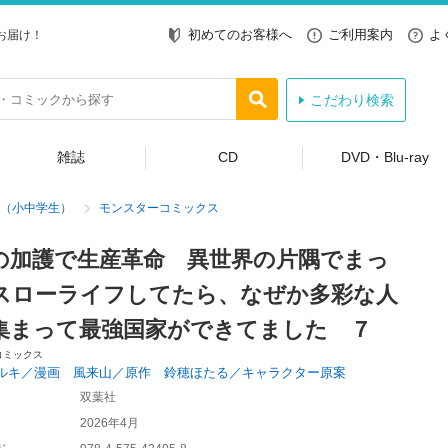
初めてのお客様へ
ご利用案内
よ
お届け！
こだわり検索
雑誌
CD
DVD・Blu-ray
（小中学生）
モンスターコミックス
の加護で生産革命 異世界の片隅でまっ
スローライフしてたら、なぜか多彩な人
集まって最強国家ができてました ７
コミックス
ルキ／漫画 風来山／原作 鈴穂ほたる／キャラクター原案
双葉社
2026年4月