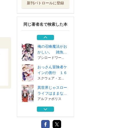
新刊パトロールに登録
おっさん冒険者ケ
インの善行 １５
スクウェア・エ...
同じ著者名で検索した本
神々の加護で生産
革命 異世界の...
双葉社
俺の召喚魔法がお
かしい。 雑魚...
ブシロードワー...
おっさん冒険者ケ
インの善行 １６
スクウェア・エ...
異世界じゃスロー
ライフはままな...
アルファポリス
おっさん冒険者ケ
インの善行 １５
スクウェア・エ...