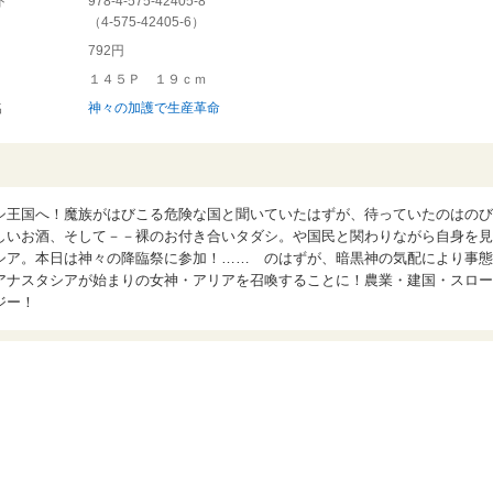
ド
978-4-575-42405-8
（
4-575-42405-6
）
792円
１４５Ｐ １９ｃｍ
名
神々の加護で生産革命
シ王国へ！魔族がはびこる危険な国と聞いていたはずが、待っていたのはのび
しいお酒、そして－－裸のお付き合いタダシ。や国民と関わりながら自身を見
シア。本日は神々の降臨祭に参加！…… のはずが、暗黒神の気配により事態
アナスタシアが始まりの女神・アリアを召喚することに！農業・建国・スロー
ジー！