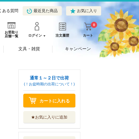
くある質問
最近見た商品
お気に入り
0
お受取り
ログイン
注文履歴
カート
店舗一覧
文具・雑貨
キャンペーン
通常１～２日で出荷
(！お盆時期の出荷について！)
カートに入れる
★お気に入りに追加
異世界じゃスロー
ライフはままな...
アルファポリス