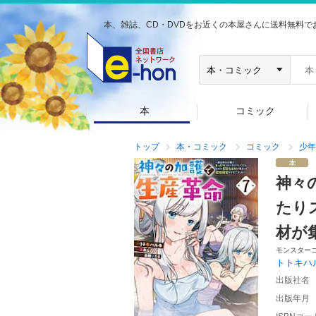
本、雑誌、CD・DVDをお近くの本屋さんに送料無料で
本
コミック
トップ
本・コミック
コミック
少年
神々
たり
材が
モンスター
トトキハ
出版社名
出版年月