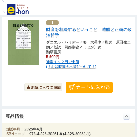
財産を相続するということ 遺贈と正義の政
治哲学
ダニエル・ハリデー／著 大澤津／監訳 原田健二
朗／監訳 阿部崇史／〔ほか〕訳
勁草書房
5,500円
通常１～２日で出荷
(！お盆時期の出荷について！)
商品情報
出版年月：
2026年4月
ISBNコード：
978-4-326-30361-8
(
4-326-30361-1
)