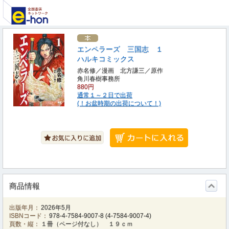
エンペラーズ 三国志 １
ハルキコミックス
赤名修／漫画 北方謙三／原作
角川春樹事務所
880円
通常１～２日で出荷
(！お盆時期の出荷について！)
商品情報
出版年月：
2026年5月
ISBNコード：
978-4-7584-9007-8
(
4-7584-9007-4
)
頁数・縦：
１冊（ページ付なし） １９ｃｍ