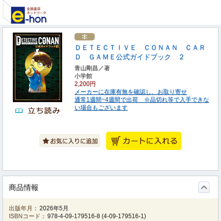
ＤＥＴＥＣＴＩＶＥ ＣＯＮＡＮ ＣＡＲ
Ｄ ＧＡＭＥ公式ガイドブック ２
青山剛昌／著
小学館
2,200円
メーカーに在庫有無を確認し、お取り寄せ
通常1週間~4週間で出荷 ※品切れ等で入手できな
い場合もございます
商品情報
出版年月：
2026年5月
ISBNコード：
978-4-09-179516-8
(
4-09-179516-1
)